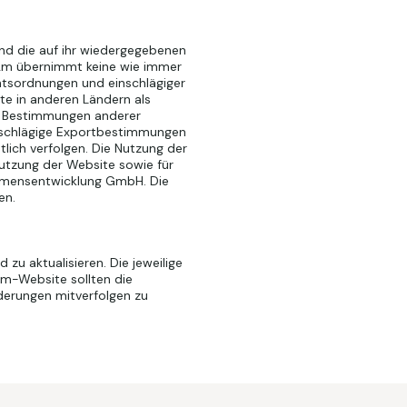
und die auf ihr wiedergegebenen
 i2m übernimmt keine wie immer
htsordnungen und einschlägiger
e in anderen Ländern als
her Bestimmungen anderer
inschlägige Exportbestimmungen
tlich verfolgen. Die Nutzung der
Nutzung der Website sowie für
ehmensentwicklung GmbH. Die
en.
u aktualisieren. Die jeweilige
2m-Website sollten die
derungen mitverfolgen zu