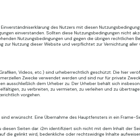
e Einverständniserklärung des Nutzers mit diesen Nutzungsbedingun
gungen einverstanden. Sollten diese Nutzungsbedingungen nicht akze
ehenden Nutzungsbedingungen und gegen die übrigen rechtlichen B
 zur Nutzung dieser Website und verpflichtet zur Vernichtung aller
Grafiken, Videos, etc.) sind urheberrechtlich geschützt. Die hier ver
mmerziellen Zwecke verwendet werden und sind nur für private Zwec
ehen ausschließlich dem Urheber zu. Der Urheber behält sich insbeson
lfältigen, zu verbreiten, zu vermieten, zu verleihen und zu übertrage
richtlich vorgehen.
 – sind erwünscht. Eine Übernahme des Hauptfensters in ein Frame-Se
diesen Seiten dar. i2m identifiziert sich nicht mit dem Inhalt der Sei
uf die gelinkt wird, bedenkliche oder rechtswidrige Inhalte aufweisen