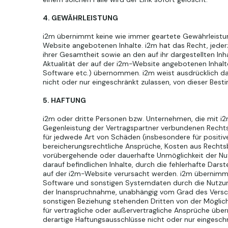
4. GEWÄHRLEISTUNG
i2m übernimmt keine wie immer geartete Gewährleistung f
Website angebotenen Inhalte. i2m hat das Recht, jed
ihrer Gesamtheit sowie an den auf ihr dargestellten Inh
Aktualität der auf der i2m-Website angebotenen Inhalt
Software etc.) übernommen. i2m weist ausdrücklich da
nicht oder nur eingeschränkt zulassen, von dieser Best
5. HAFTUNG
i2m oder dritte Personen bzw. Unternehmen, die mit i2
Gegenleistung der Vertragspartner verbundenen Rechts
für jedwede Art von Schäden (insbesondere für positi
bereicherungsrechtliche Ansprüche, Kosten aus Rechtsb
vorübergehende oder dauerhafte Unmöglichkeit der Nut
darauf befindlichen Inhalte, durch die fehlerhafte Darst
auf der i2m-Website verursacht werden. i2m übernimmt
Software und sonstigen Systemdaten durch die Nutzung
der Inanspruchnahme, unabhängig vom Grad des Verschu
sonstigen Beziehung stehenden Dritten von der Möglic
für vertragliche oder außervertragliche Ansprüche übe
derartige Haftungsausschlüsse nicht oder nur eingeschr