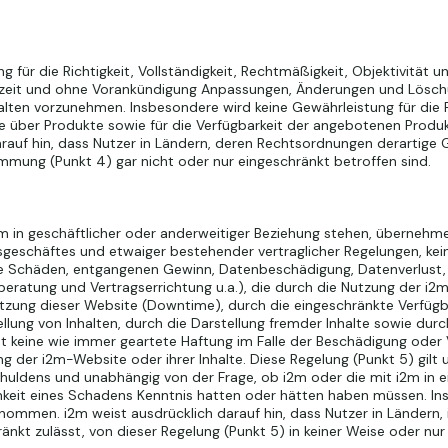
ür die Richtigkeit, Vollständigkeit, Rechtmäßigkeit, Objektivität un
erzeit und ohne Vorankündigung Anpassungen, Änderungen und Lösch
alten vorzunehmen. Insbesondere wird keine Gewährleistung für die Ri
e über Produkte sowie für die Verfügbarkeit der angebotenen Produk
rauf hin, dass Nutzer in Ländern, deren Rechtsordnungen derartige
immung (Punkt 4) gar nicht oder nur eingeschränkt betroffen sind.
m in geschäftlicher oder anderweitiger Beziehung stehen, übernehm
geschäftes und etwaiger bestehender vertraglicher Regelungen, kei
ve Schäden, entgangenen Gewinn, Datenbeschädigung, Datenverlust, 
eratung und Vertragserrichtung u.a.), die durch die Nutzung der i2
zung dieser Website (Downtime), durch die eingeschränkte Verfügb
ellung von Inhalten, durch die Darstellung fremder Inhalte sowie durc
 keine wie immer geartete Haftung im Falle der Beschädigung oder
 der i2m-Website oder ihrer Inhalte. Diese Regelung (Punkt 5) gil
ldens und unabhängig von der Frage, ob i2m oder die mit i2m in ei
hkeit eines Schadens Kenntnis hatten oder hätten haben müssen. In
rnommen. i2m weist ausdrücklich darauf hin, dass Nutzer in Ländern
änkt zulässt, von dieser Regelung (Punkt 5) in keiner Weise oder nur