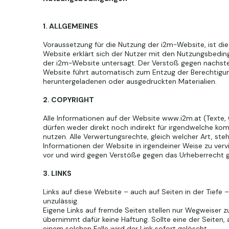
1. ALLGEMEINES
Voraussetzung für die Nutzung der i2m-Website, ist di
Website erklärt sich der Nutzer mit den Nutzungsbedin
der i2m-Website untersagt. Der Verstoß gegen nachst
Website führt automatisch zum Entzug der Berechtigung
heruntergeladenen oder ausgedruckten Materialien.
2. COPYRIGHT
Alle Informationen auf der Website
www.i2m.at
(Texte, 
dürfen weder direkt noch indirekt für irgendwelche ko
nutzen. Alle Verwertungsrechte, gleich welcher Art, st
Informationen der Website in irgendeiner Weise zu vervie
vor und wird gegen Verstöße gegen das Urheberrecht ge
3. LINKS
Links auf diese Website – auch auf Seiten in der Tiefe
unzulässig.
Eigene Links auf fremde Seiten stellen nur Wegweiser zu 
übernimmt dafür keine Haftung. Sollte eine der Seiten, a
einem solchen Falle wird der Link sofort gelöscht.