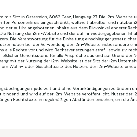
m mit Sitz in Österreich, 8052 Graz, Hangweg 27. Die i2m-Website 
timmten Personenkreis eingeschränkt, weltweit abrufbar und nutzbar
nd der auf ihr angebotenen Inhalte aus dem Blickwinkel anderer Rec
ie Nutzung der i2m-Website und der auf ihr wiedergegebenen Inhalt
utzers. Die Verantwortung für die Einhaltung einschlägiger gesetzlic
. Nutzer haben bei der Verwendung der i2m-Website insbesondere e
s alle Rechte vor und wird Rechtsverletzungen straf- sowie zivilrech
ließlicher Gerichtsstand für alle Ansprüche aus und auf Grund der 
hang mit der Nutzung der i2m-Website ist der Sitz der i2m Untern
am Wohn- oder Geschäftssitz des Nutzers der i2m-Website erheb
ngsbedingungen, jederzeit und ohne Vorankündigungen zu ändern und z
bindend und wird auf der i2m-Website veröffentlicht. Nutzer der i
rigen Rechtstexte in regelmäßigen Abständen einsehen, um die Än