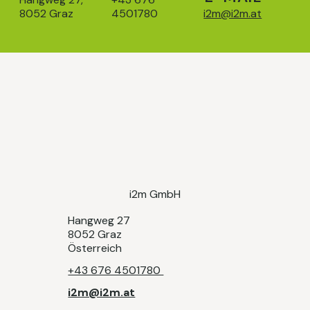
8052 Graz
4501780
i2m@i2m.at
i2m GmbH
Hangweg 27
8052 Graz
Österreich​
+43 676 4501780
i2m@i2m.at​