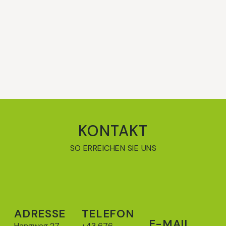
KONTAKT
SO ERREICHEN SIE UNS
ADRESSE
TELEFON
E-MAIL
Hangweg 27,
+43 676